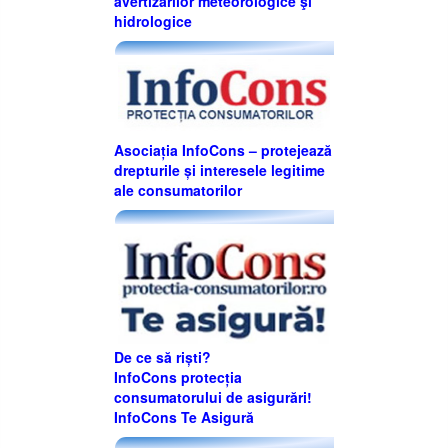
avertizărilor meteorologice şi
hidrologice
Asociația InfoCons – protejează
drepturile și interesele legitime
ale consumatorilor
De ce să riști?
InfoCons protecția
consumatorului de asigurări!
InfoCons Te Asigură