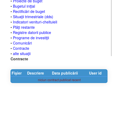
•
Proiecte de buget
•
Bugetul iniţial
•
Rectificări de buget
•
Situaţii trimestriale (dds)
•
Indicatori venituri-cheltuieli
•
Plăţi restante
•
Registre datorii publice
•
Programe de investiţii
•
Comunicări
•
Contracte
•
alte situaţii
Contracte
Fişier
Descriere
Data publicării
User id
niciun contract publicat recent