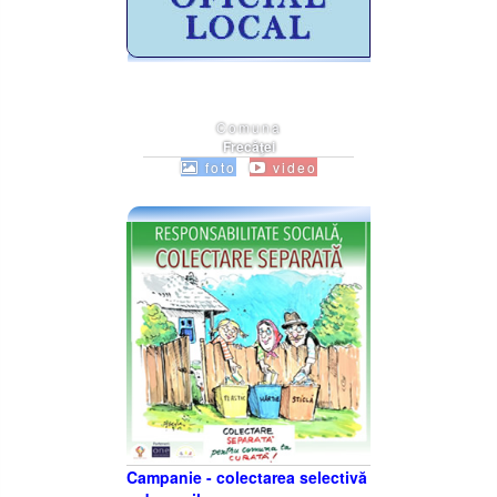
Comuna
Frecăţei
foto
video
Campanie - colectarea selectivă